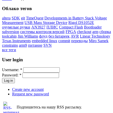
Облако тегов
altera
SDK
git
TimeQuest
Developments in Battery Stack Voltage
Measurement
USB Mass Storage Device
Rigol DS1052E
очумелые ручки
AN3927
ПЛИС
Compact Flash
Bootloader
subversion
системы контроля версий
FPGA
checkout
arm
сборка
toolcahin
Jim Williams
флуд
без батареек
AVR
Linear Technology
Texas Instruments
embedded linux
commit
переводы
Miro Samek
constrains
arm9
питание
SVN
все теги
User login
Username:
*
Password:
*
Create new account
Request new password
Подпишитесь на нашу RSS рассылку.