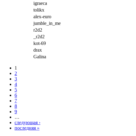
igraeca
tolikx
alex-euro
jumble_in_me
r2d2
_r2d2
kot-69
drax
Galina
1
2
3
4
5
6
7
8
9
…
следующая ›
последняя »