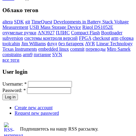
Облако тегов
altera
SDK
git
TimeQuest
Developments in Battery Stack Voltage
Measurement
USB Mass Storage Device
Rigol DS1052E
очумелые ручки
AN3927
ПЛИС
Compact Flash
Bootloader
subversion
системы контроля версий
FPGA
checkout
arm
сборка
toolcahin
Jim Williams
флуд
без батареек
AVR
Linear Technology
Texas Instruments
embedded linux
commit
переводы
Miro Samek
constrains
arm9
питание
SVN
все теги
User login
Username:
*
Password:
*
Create new account
Request new password
Подпишитесь на нашу RSS рассылку.