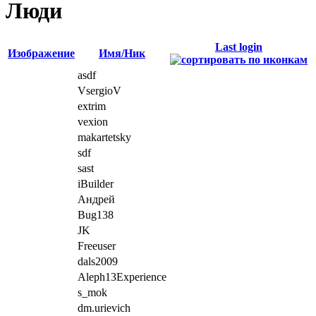
Люди
Last login
Изображение
Имя/Ник
asdf
VsergioV
extrim
vexion
makartetsky
sdf
sast
iBuilder
Андрей
Bug138
JK
Freeuser
dals2009
Aleph13Experience
s_mok
dm.urievich