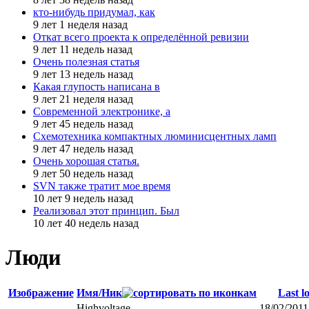
кто-нибудь придумал, как
9 лет 1 неделя назад
Откат всего проекта к определённой ревизии
9 лет 11 недель назад
Очень полезная статья
9 лет 13 недель назад
Какая глупость написана в
9 лет 21 неделя назад
Современной электронике, а
9 лет 45 недель назад
Схемотехника компактных люминисцентных ламп
9 лет 47 недель назад
Очень хорошая статья.
9 лет 50 недель назад
SVN также тратит мое время
10 лет 9 недель назад
Реализовал этот принцип. Был
10 лет 40 недель назад
Люди
Изображение
Имя/Ник
Last l
Highvoltage
18/02/2011