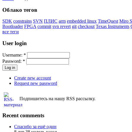
Облако тегов
SDK
constrains
SVN
ПЛИС
arm
embedded linux
TimeQuest
Miro 
Bootloader
FPGA
commit
svn revert
git
checkout
Texas Instruments
все теги
User login
Username:
*
Password:
*
Create new account
Request new password
Подпишитесь на нашу RSS рассылку.
Recent comments
Спасибо за ещё один
8 лет 38 недель назад