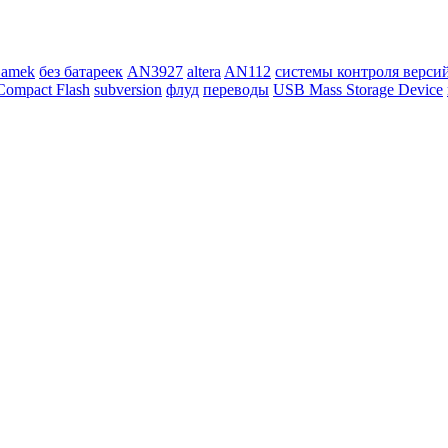
Samek
без батареек
AN3927
altera
AN112
системы контроля верси
Compact Flash
subversion
флуд
переводы
USB Mass Storage Device