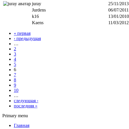
juray
25/11/2013
Jurdens
06/07/2011
k16
13/01/2010
Kaens
11/03/2012
« первая
‹ предыдущая
…
2
3
4
5
6
7
8
9
10
…
следующая ›
последняя »
Primary menu
Главная