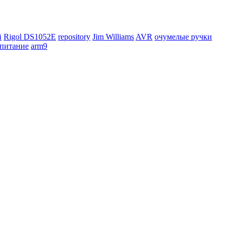
й
Rigol DS1052E
repository
Jim Williams
AVR
очумелые ручки
питание
arm9