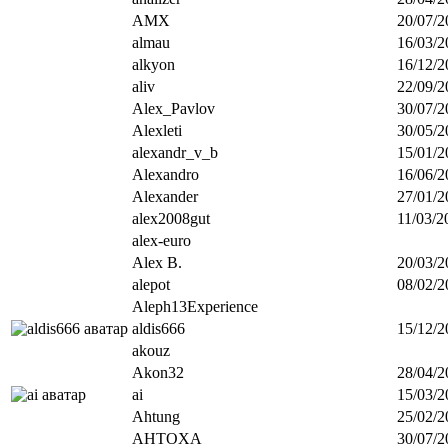
AMX
20/07/2
almau
16/03/2
alkyon
16/12/2
aliv
22/09/2
Alex_Pavlov
30/07/2
Alexleti
30/05/2
alexandr_v_b
15/01/2
Alexandro
16/06/2
Alexander
27/01/2
alex2008gut
11/03/2
alex-euro
Alex B.
20/03/2
alepot
08/02/2
Aleph13Experience
aldis666
15/12/2
akouz
Akon32
28/04/2
ai
15/03/2
Ahtung
25/02/2
AHTOXA
30/07/2