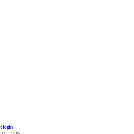
t login
011 - 14:08