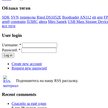
Облако тегов
SDK
SVN
переводы
Rigol DS1052E
Bootloader
AN112
git
arm
F
arm9
constrains
ПЛИС
altera
Miro Samek
USB Mass Storage Devic
все теги
User login
Username:
*
Password:
*
Create new account
Request new password
Подпишитесь на нашу RSS рассылку.
Recent comments
Спасибо за ещё один
8 лет 38 недель назад