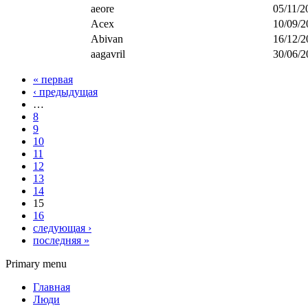
aeore
05/11/2
Acex
10/09/2
Abivan
16/12/2
aagavril
30/06/2
« первая
‹ предыдущая
…
8
9
10
11
12
13
14
15
16
следующая ›
последняя »
Primary menu
Главная
Люди