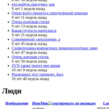
кто-нибудь придумал, как
9 лет 1 неделя назад
Откат всего проекта к определённой ревизии
9 лет 11 недель назад
Очень полезная статья
9 лет 13 недель назад
Какая глупость написана в
9 лет 21 неделя назад
Современной электронике, а
9 лет 45 недель назад
Схемотехника компактных люминисцентных ламп
9 лет 47 недель назад
Очень хорошая статья.
9 лет 50 недель назад
SVN также тратит мое время
10 лет 9 недель назад
Реализовал этот принцип. Был
10 лет 40 недель назад
Люди
Изображение
Имя/Ник
Las
analizer
28/04/2