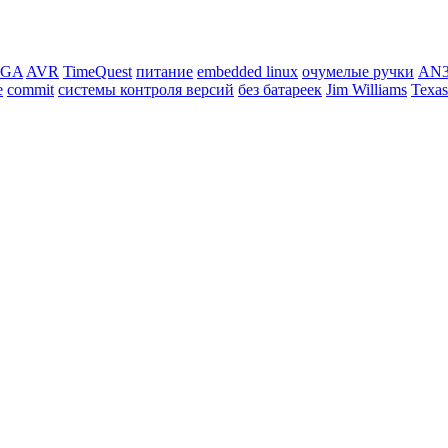
PGA
AVR
TimeQuest
питание
embedded linux
очумелые ручки
AN3
e
commit
системы контроля версий
без батареек
Jim Williams
Texas