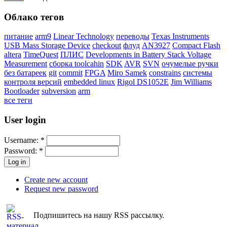
Облако тегов
питание
arm9
Linear Technology
переводы
Texas Instruments
USB Mass Storage Device
checkout
флуд
AN3927
Compact Flash
altera
TimeQuest
ПЛИС
Developments in Battery Stack Voltage
Measurement
сборка toolcahin
SDK
AVR
SVN
очумелые ручки
без батареек
git
commit
FPGA
Miro Samek
constrains
системы
контроля версий
embedded linux
Rigol DS1052E
Jim Williams
Bootloader
subversion
arm
все теги
User login
Username:
*
Password:
*
Create new account
Request new password
Подпишитесь на нашу RSS рассылку.