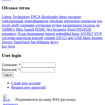
Облако тегов
Linear Technology
FPGA
Bootloader
altera
питание
электронный трансформатор
checkout
subversion
переводы
svn
revert
arm9
constrains
очумелые ручки
расширение полосы до
100МГц
Miro Samek
ПЛИС
без батареек
Rigol DS1052E
repository
Texas Instruments
import
embedded linux
AN3927
SVN
системы контроля версий
commit
AN112
arm
USB Mass Storage
Device
TimeQuest
Jim Williams
флуд
все теги
User login
Username:
*
Password:
*
Create new account
Request new password
Подпишитесь на нашу RSS рассылку.