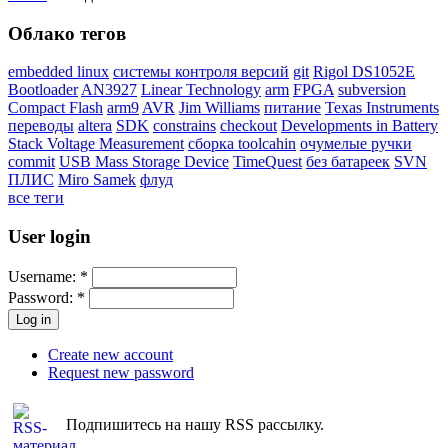
Облако тегов
embedded linux
системы контроля версий
git
Rigol DS1052E
Bootloader
AN3927
Linear Technology
arm
FPGA
subversion
Compact Flash
arm9
AVR
Jim Williams
питание
Texas Instruments
переводы
altera
SDK
constrains
checkout
Developments in Battery
Stack Voltage Measurement
сборка toolcahin
очумелые ручки
commit
USB Mass Storage Device
TimeQuest
без батареек
SVN
ПЛИС
Miro Samek
флуд
все теги
User login
Username:
*
Password:
*
Create new account
Request new password
Подпишитесь на нашу RSS рассылку.