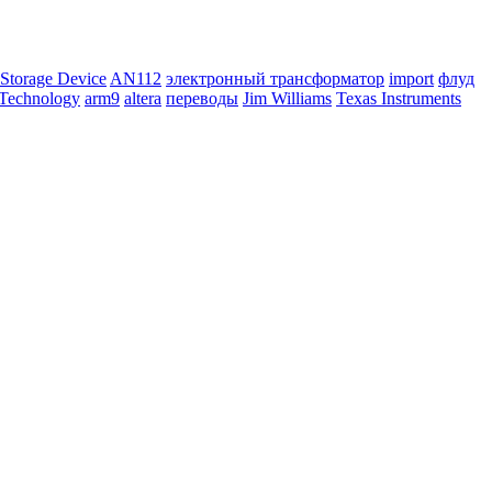
Storage Device
AN112
электронный трансформатор
import
флуд
 Technology
arm9
altera
переводы
Jim Williams
Texas Instruments