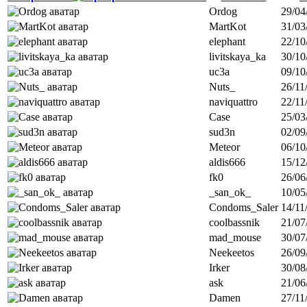
Ordog
29/04
MartKot
31/03
elephant
22/10
livitskaya_ka
30/10
uc3a
09/10
Nuts_
26/11
naviquattro
22/11
Case
25/03
sud3n
02/09
Meteor
06/10
aldis666
15/12
fk0
26/06
_san_ok_
10/05
Condoms_Saler
14/11
coolbassnik
21/07
mad_mouse
30/07
Neekeetos
26/09
Irker
30/08
ask
21/06
Damen
27/11