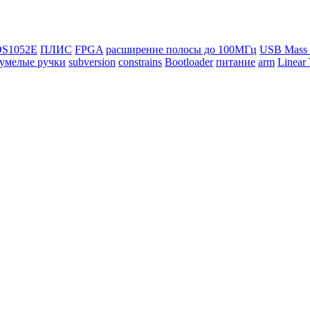
DS1052E
ПЛИС
FPGA
расширение полосы до 100МГц
USB Mass 
умелые ручки
subversion
constrains
Bootloader
питание
arm
Linear