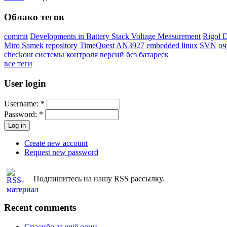
Облако тегов
commit
Developments in Battery Stack Voltage Measurement
Rigol 
Miro Samek
repository
TimeQuest
AN3927
embedded linux
SVN
оч
checkout
системы контроля версий
без батареек
все теги
User login
Username:
*
Password:
*
Create new account
Request new password
Подпишитесь на нашу RSS рассылку.
Recent comments
Спасибо за ещё один