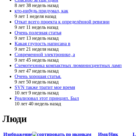
8 лет 38 недель назад
кто-нибудь придумал, как
9 лет 1 неделя назад
Откат всего проекта к определённой ревизии
9 лет 11 недель назад
Очень полезная статья
9 лет 13 недель назад
Какая глупость написана в
9 лет 21 неделя назад
Современной электронике, а
9 лет 45 недель назад
Схемотехника компактных люминисцентных ламп
9 лет 47 недель назад
Очень хорошая статья.
9 лет 50 недель назад
SVN также тратит мое время
10 лет 9 недель назад
Реализовал этот принцип. Был
10 лет 40 недель назад
Люди
Изображение
Имя/Ник
L