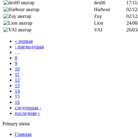
des00
17/11
Harbour
02/12
Zuy
02/12
Lion
24/08
VAI
26/03
« первая
‹ предыдущая
…
8
9
10
11
12
13
14
15
16
следующая ›
последняя »
Primary menu
Главная