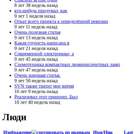
8 лет 38 недель назад
кто-нибудь придумал, как
9 лет 1 неделя назад
Откат всего проекта к определённой ревизии
9 лет 11 недель назад
Очень полезная статья
9 лет 13 недель назад
Какая глупость написана в
9 лет 21 неделя назад
Современной электронике, а
9 лет 45 недель назад
Схемотехника компактных люминисцентных ламп
9 лет 47 недель назад
Очень хорошая статья.
9 лет 50 недель назад
SVN также тратит мое время
10 лет 9 недель назад
Реализовал этот принцип. Был
10 лет 40 недель назад
Люди
Изображение
Имя/Ник
Last 