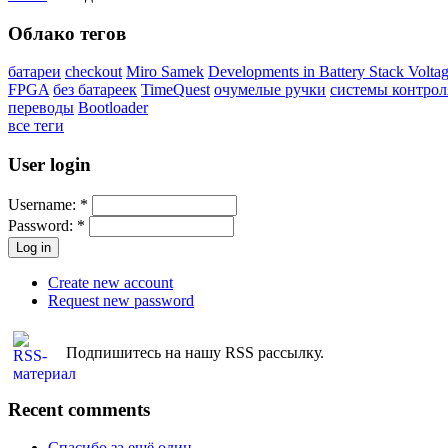
Облако тегов
батареи
checkout
Miro Samek
Developments in Battery Stack Volt
FPGA
без батареек
TimeQuest
очумелые ручки
системы контрол
переводы
Bootloader
все теги
User login
Username:
*
Password:
*
Create new account
Request new password
Подпишитесь на нашу RSS рассылку.
Recent comments
Спасибо за ещё один