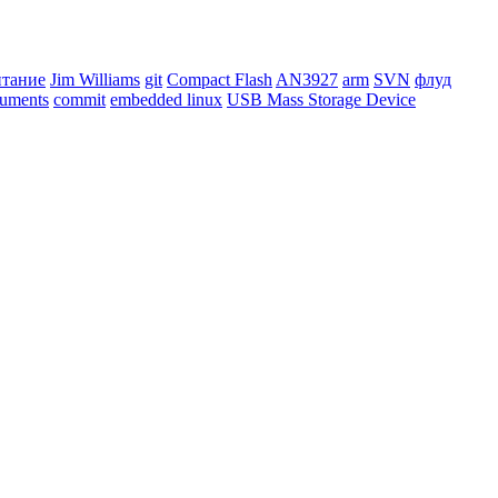
итание
Jim Williams
git
Compact Flash
AN3927
arm
SVN
флуд
ruments
commit
embedded linux
USB Mass Storage Device