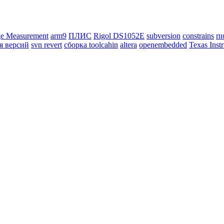
age Measurement
arm9
ПЛИС
Rigol DS1052E
subversion
constrains
п
я версий
svn revert
сборка toolcahin
altera
openembedded
Texas Inst