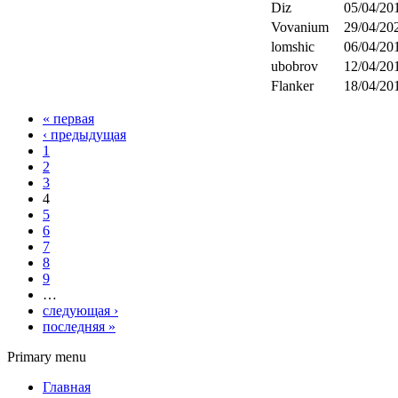
Diz
05/04/201
Vovanium
29/04/202
lomshic
06/04/201
ubobrov
12/04/201
Flanker
18/04/201
« первая
‹ предыдущая
1
2
3
4
5
6
7
8
9
…
следующая ›
последняя »
Primary menu
Главная