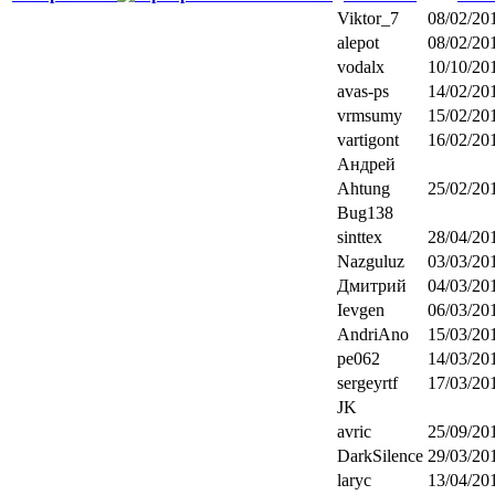
Viktor_7
08/02/201
alepot
08/02/201
vodalx
10/10/201
avas-ps
14/02/201
vrmsumy
15/02/201
vartigont
16/02/201
Андрей
Ahtung
25/02/201
Bug138
sinttex
28/04/201
Nazguluz
03/03/201
Дмитрий
04/03/201
Ievgen
06/03/201
AndriAno
15/03/201
pe062
14/03/201
sergeyrtf
17/03/201
JK
avric
25/09/201
DarkSilence
29/03/201
laryc
13/04/201