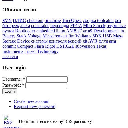
Облако тегов
SVN
ПЛИС
checkout
питание
TimeQuest
сборка toolcahin
без
батареек
altera
constrains
переводы
FPGA
Miro Samek
очумелые
ручки
Bootloader
embedded linux
AN3927
arm9
Developments in
Battery Stack Voltage Measurement
Jim Williams
SDK
USB Mass
Storage Device
системы контроля версий
git
AVR
флуд
arm
commit
Compact Flash
Rigol DS1052E
subversion
Texas
Instruments
Linear Technology
все теги
User login
Username:
*
Password:
*
Create new account
Request new password
Подпишитесь на нашу RSS рассылку.