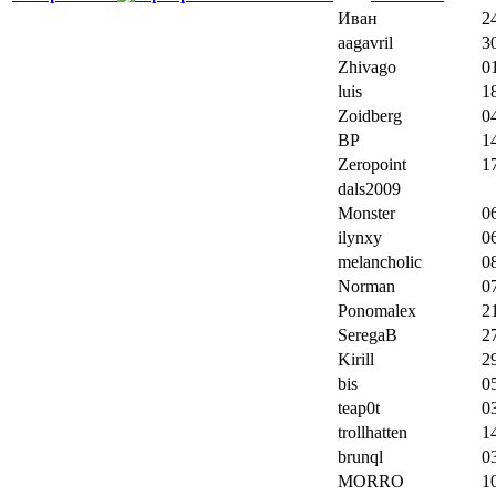
Иван
2
aagavril
3
Zhivago
0
luis
1
Zoidberg
0
BP
1
Zeropoint
1
dals2009
Monster
0
ilynxy
0
melancholic
0
Norman
0
Ponomalex
2
SeregaB
2
Kirill
2
bis
0
teap0t
0
trollhatten
1
brunql
0
MORRO
1