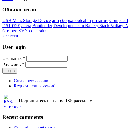
Облако тегов
USB Mass Storage Device
arm
сборка toolcahin
питание
Compact 
DS1052E
altera
Bootloader
Developments in Battery Stack Voltage
батареи
SVN
constrains
все теги
User login
Username:
*
Password:
*
Create new account
Request new password
Подпишитесь на нашу RSS рассылку.
Recent comments
Спасибо за ещё один