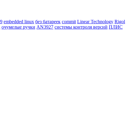
9
embedded linux
без батареек
commit
Linear Technology
Rigol
d
очумелые ручки
AN3927
системы контроля версий
ПЛИС