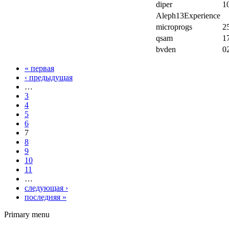
diper
1
Aleph13Experience
microprogs
2
qsam
1
bvden
0
« первая
‹ предыдущая
…
3
4
5
6
7
8
9
10
11
…
следующая ›
последняя »
Primary menu