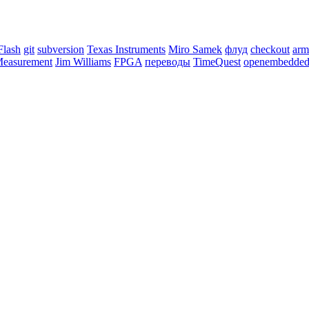
Flash
git
subversion
Texas Instruments
Miro Samek
флуд
checkout
arm
 Measurement
Jim Williams
FPGA
переводы
TimeQuest
openembedde