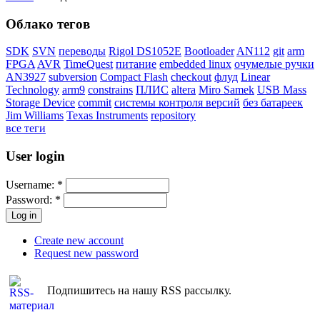
Облако тегов
SDK
SVN
переводы
Rigol DS1052E
Bootloader
AN112
git
arm
FPGA
AVR
TimeQuest
питание
embedded linux
очумелые ручки
AN3927
subversion
Compact Flash
checkout
флуд
Linear
Technology
arm9
constrains
ПЛИС
altera
Miro Samek
USB Mass
Storage Device
commit
системы контроля версий
без батареек
Jim Williams
Texas Instruments
repository
все теги
User login
Username:
*
Password:
*
Create new account
Request new password
Подпишитесь на нашу RSS рассылку.