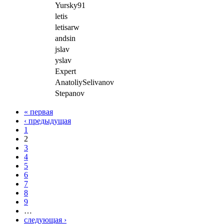
Yursky91
letis
letisarw
andsin
jslav
yslav
Expert
AnatoliySelivanov
Stepanov
« первая
‹ предыдущая
1
2
3
4
5
6
7
8
9
…
следующая ›