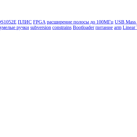
DS1052E
ПЛИС
FPGA
расширение полосы до 100МГц
USB Mass 
умелые ручки
subversion
constrains
Bootloader
питание
arm
Linear