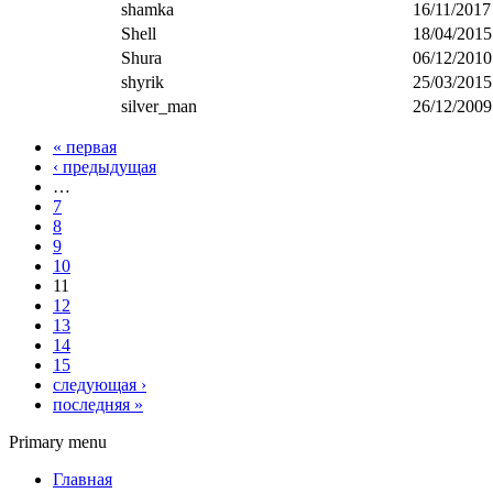
shamka
16/11/2017
Shell
18/04/2015
Shura
06/12/2010
shyrik
25/03/2015
silver_man
26/12/2009
« первая
‹ предыдущая
…
7
8
9
10
11
12
13
14
15
следующая ›
последняя »
Primary menu
Главная