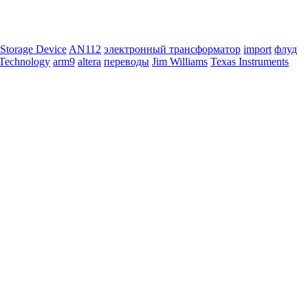
Storage Device
AN112
электронный трансформатор
import
флуд
 Technology
arm9
altera
переводы
Jim Williams
Texas Instruments