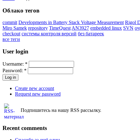
Облако тегов
commit
Developments in Battery Stack Voltage Measurement
Rigol 
Miro Samek
repository
TimeQuest
AN3927
embedded linux
SVN
оч
checkout
системы контроля версий
без батареек
все теги
User login
Username:
*
Password:
*
Create new account
Request new password
Подпишитесь на нашу RSS рассылку.
Recent comments
Спасибо за ещё один