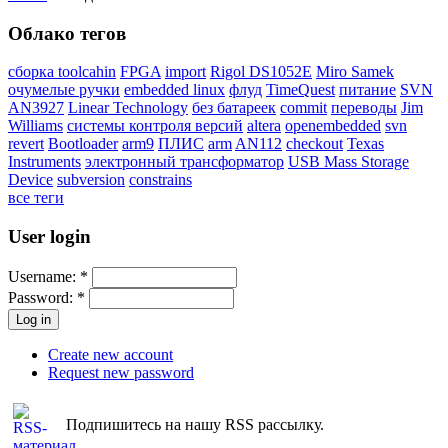
Облако тегов
сборка toolcahin
FPGA
import
Rigol DS1052E
Miro Samek
очумелые ручки
embedded linux
флуд
TimeQuest
питание
SVN
AN3927
Linear Technology
без батареек
commit
переводы
Jim
Williams
системы контроля версий
altera
openembedded
svn
revert
Bootloader
arm9
ПЛИС
arm
AN112
checkout
Texas
Instruments
электронный трансформатор
USB Mass Storage
Device
subversion
constrains
все теги
User login
Username:
*
Password:
*
Create new account
Request new password
Подпишитесь на нашу RSS рассылку.