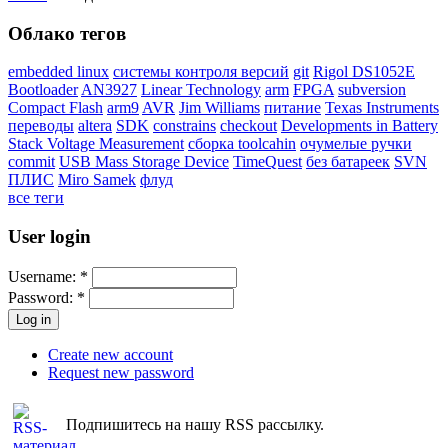
Облако тегов
embedded linux
системы контроля версий
git
Rigol DS1052E
Bootloader
AN3927
Linear Technology
arm
FPGA
subversion
Compact Flash
arm9
AVR
Jim Williams
питание
Texas Instruments
переводы
altera
SDK
constrains
checkout
Developments in Battery
Stack Voltage Measurement
сборка toolcahin
очумелые ручки
commit
USB Mass Storage Device
TimeQuest
без батареек
SVN
ПЛИС
Miro Samek
флуд
все теги
User login
Username:
*
Password:
*
Create new account
Request new password
Подпишитесь на нашу RSS рассылку.