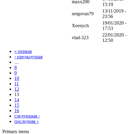
maxx200
15:19
13/11/2019 -
sergovan79
23:56
19/01/2020 -
Xeenych
17:53
22/01/2020 -
vlad-323
12:50
« первая
‹ предыдущая
…
8
9
10
11
12
13
14
15
16
следующая ›
последняя »
Primary menu