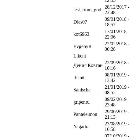
12:55
28/12/2017 -
test_from_god
23:48
09/01/2018 -
Dias07
18:57
17/01/2018 -
kot6963
22:06
22/02/2018 -
EvgenyR
00:28
Likent
22/09/2018 -
Денис Ковган
10:16
08/01/2019 -
ffsinit
13:42
21/01/2019 -
Sanische
08:52
09/02/2019 -
gripenru
23:48
29/06/2019 -
Panteleimon
21:13
23/08/2019 -
Yagarto
16:58
07/10/2019 -