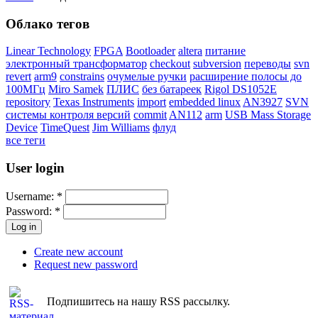
Облако тегов
Linear Technology
FPGA
Bootloader
altera
питание
электронный трансформатор
checkout
subversion
переводы
svn
revert
arm9
constrains
очумелые ручки
расширение полосы до
100МГц
Miro Samek
ПЛИС
без батареек
Rigol DS1052E
repository
Texas Instruments
import
embedded linux
AN3927
SVN
системы контроля версий
commit
AN112
arm
USB Mass Storage
Device
TimeQuest
Jim Williams
флуд
все теги
User login
Username:
*
Password:
*
Create new account
Request new password
Подпишитесь на нашу RSS рассылку.