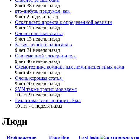
8 лет 38 недель назад
кто-нибудь придумал, как
9 лет 2 недели назад
Откат всего проекта к определённой ревизии
9 лет 12 недель назад
Очень полезная статья
9 лет 13 недель назад
Какая глупость написана в
9 лет 21 неделя назад
Современной электронике, а
9 лет 46 недель назад
Схемотехника компактных люминисцентных ламп
9 лет 47 недель назад
Очень хорошая статья.
9 лет 50 недель назад
SVN также тратит мое время
10 лет 9 недель назад
Реализовал этот принцип. Был
10 лет 41 неделя назад
Люди
Изображение
Имя/Ник
Last login