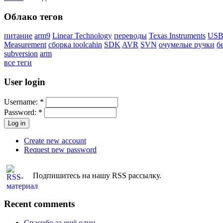
Облако тегов
питание
arm9
Linear Technology
переводы
Texas Instruments
USB 
Measurement
сборка toolcahin
SDK
AVR
SVN
очумелые ручки
б
subversion
arm
все теги
User login
Username:
*
Password:
*
Create new account
Request new password
Подпишитесь на нашу RSS рассылку.
Recent comments
Спасибо за ещё один