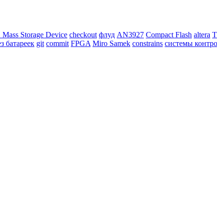
Mass Storage Device
checkout
флуд
AN3927
Compact Flash
altera
T
ез батареек
git
commit
FPGA
Miro Samek
constrains
системы контро