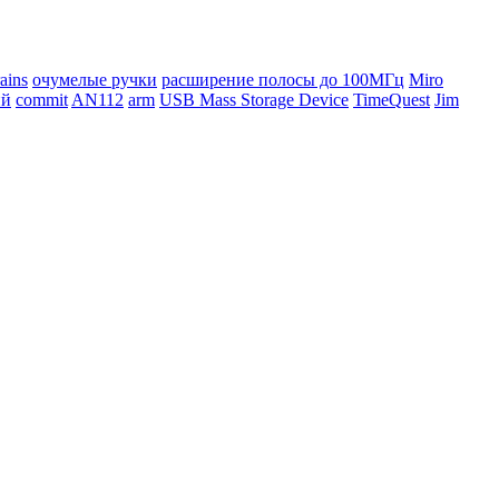
ains
очумелые ручки
расширение полосы до 100МГц
Miro
ий
commit
AN112
arm
USB Mass Storage Device
TimeQuest
Jim