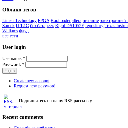
Облако тегов
Linear Technology
FPGA
Bootloader
altera
питание
электронный 
Samek
ПЛИС
без батареек
Rigol DS1052E
repository
Texas Instru
Williams
флуд
все теги
User login
Username:
*
Password:
*
Create new account
Request new password
Подпишитесь на нашу RSS рассылку.
Recent comments
Спасибо за ещё один