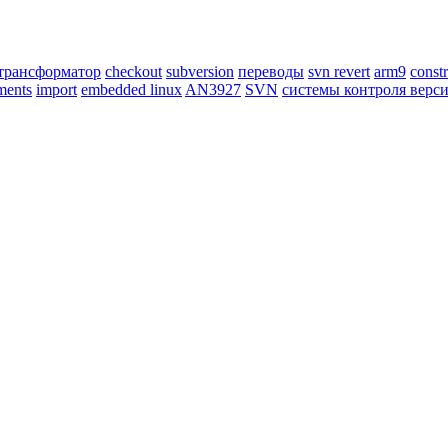
трансформатор
checkout
subversion
переводы
svn revert
arm9
constr
ments
import
embedded linux
AN3927
SVN
системы контроля верс