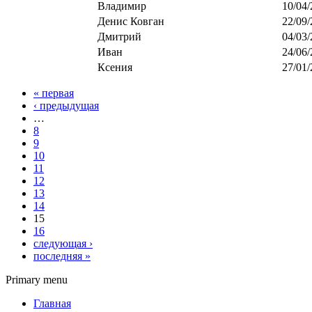
Владимир
10/04/
Денис Ковган
22/09/
Дмитрий
04/03/
Иван
24/06/
Ксения
27/01/
« первая
‹ предыдущая
…
8
9
10
11
12
13
14
15
16
следующая ›
последняя »
Primary menu
Главная