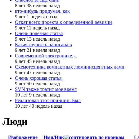
8 лет 38 недель назад
кто-нибудь придумал, как
9 лет 1 неделя назад
Откат всего проекта к определённой ревизии
9 лет 11 недель назад
Очень полезная статья
9 лет 13 недель назад
Какая глупость написана в
9 лет 21 неделя назад
Современной электронике, а
9 лет 45 недель назад
Схемотехника компактных люминисцентных ламп
9 лет 47 недель назад
Очень хорошая статья.
9 лет 50 недель назад
SVN также тратит мое время
10 лет 9 недель назад
Реализовал этот принцип. Был
10 лет 40 недель назад
Люди
Изображение
Имя/Ник
La