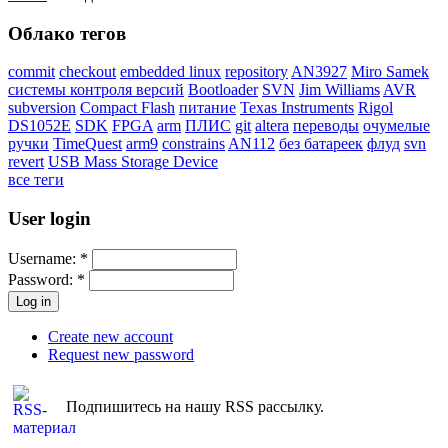
Облако тегов
commit
checkout
embedded linux
repository
AN3927
Miro Samek
системы контроля версий
Bootloader
SVN
Jim Williams
AVR
subversion
Compact Flash
питание
Texas Instruments
Rigol
DS1052E
SDK
FPGA
arm
ПЛИС
git
altera
переводы
очумелые
ручки
TimeQuest
arm9
constrains
AN112
без батареек
флуд
svn
revert
USB Mass Storage Device
все теги
User login
Username:
*
Password:
*
Create new account
Request new password
Подпишитесь на нашу RSS рассылку.