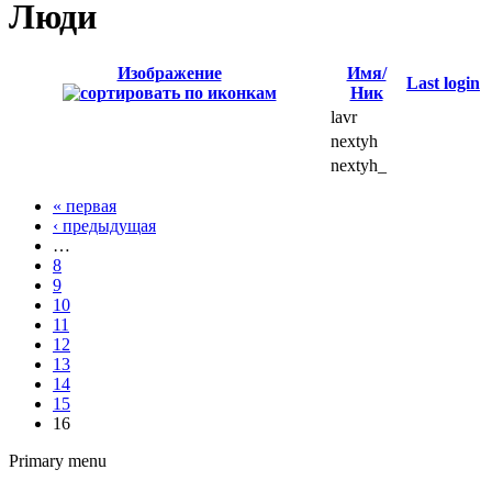
Люди
Изображение
Имя/
Last login
Ник
lavr
nextyh
nextyh_
« первая
‹ предыдущая
…
8
9
10
11
12
13
14
15
16
Primary menu