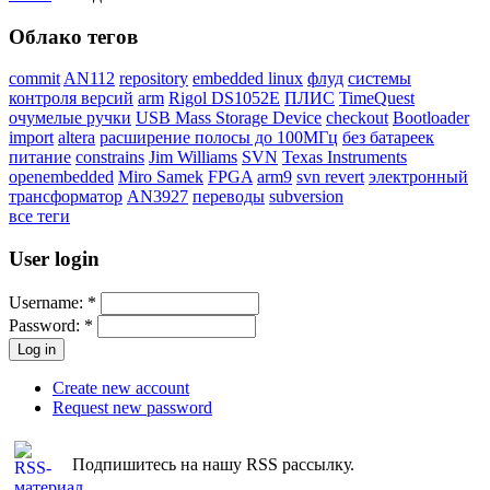
Облако тегов
commit
AN112
repository
embedded linux
флуд
системы
контроля версий
arm
Rigol DS1052E
ПЛИС
TimeQuest
очумелые ручки
USB Mass Storage Device
checkout
Bootloader
import
altera
расширение полосы до 100МГц
без батареек
питание
constrains
Jim Williams
SVN
Texas Instruments
openembedded
Miro Samek
FPGA
arm9
svn revert
электронный
трансформатор
AN3927
переводы
subversion
все теги
User login
Username:
*
Password:
*
Create new account
Request new password
Подпишитесь на нашу RSS рассылку.