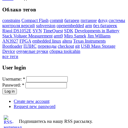
Облако тегов
constrains
Compact Flash
commit
батареи
питание
флуд
системы
контроля версий
subversion
openembedded
arm
без батареек
Rigol DS1052E
SVN
TimeQuest
SDK
Developments in Battery
Stack Voltage Measurement
arm9
Miro Samek
Jim Williams
AN3927
FPGA
embedded linux
altera
Texas Instruments
Bootloader
ПЛИС
переводы
checkout
git
USB Mass Storage
Device
очумелые ручки
сборка toolcahin
все теги
User login
Username:
*
Password:
*
Create new account
Request new password
Подпишитесь на нашу RSS рассылку.