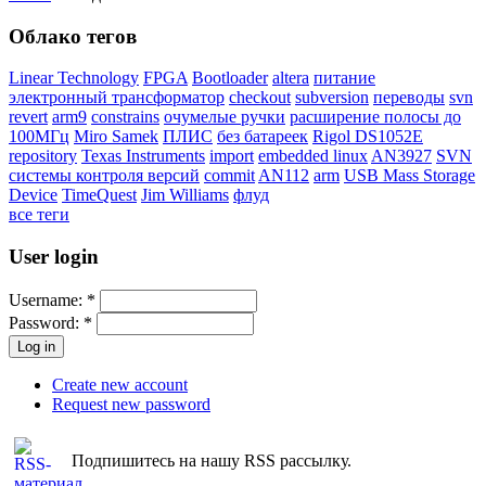
Облако тегов
Linear Technology
FPGA
Bootloader
altera
питание
электронный трансформатор
checkout
subversion
переводы
svn
revert
arm9
constrains
очумелые ручки
расширение полосы до
100МГц
Miro Samek
ПЛИС
без батареек
Rigol DS1052E
repository
Texas Instruments
import
embedded linux
AN3927
SVN
системы контроля версий
commit
AN112
arm
USB Mass Storage
Device
TimeQuest
Jim Williams
флуд
все теги
User login
Username:
*
Password:
*
Create new account
Request new password
Подпишитесь на нашу RSS рассылку.