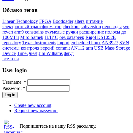
Облако тегов
Linear Technology
FPGA
Bootloader
altera
питание
электронный трансформатор
checkout
subversion
переводы
svn
revert
arm9
constrains
очумелые ручки
расширение полосы до
100МГц
Miro Samek
ПЛИС
без батареек
Rigol DS1052E
repository
Texas Instruments
import
embedded linux
AN3927
SVN
системы контроля версий
commit
AN112
arm
USB Mass Storage
Device
TimeQuest
Jim Williams
флуд
все теги
User login
Username:
*
Password:
*
Create new account
Request new password
Подпишитесь на нашу RSS рассылку.