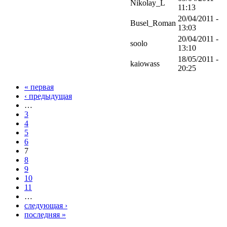
Nikolay_L
11:13
20/04/2011 -
Busel_Roman
13:03
20/04/2011 -
soolo
13:10
18/05/2011 -
kaiowass
20:25
« первая
‹ предыдущая
…
3
4
5
6
7
8
9
10
11
…
следующая ›
последняя »