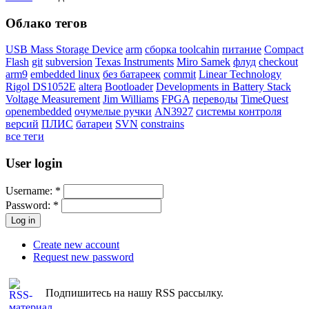
Облако тегов
USB Mass Storage Device
arm
сборка toolcahin
питание
Compact
Flash
git
subversion
Texas Instruments
Miro Samek
флуд
checkout
arm9
embedded linux
без батареек
commit
Linear Technology
Rigol DS1052E
altera
Bootloader
Developments in Battery Stack
Voltage Measurement
Jim Williams
FPGA
переводы
TimeQuest
openembedded
очумелые ручки
AN3927
системы контроля
версий
ПЛИС
батареи
SVN
constrains
все теги
User login
Username:
*
Password:
*
Create new account
Request new password
Подпишитесь на нашу RSS рассылку.