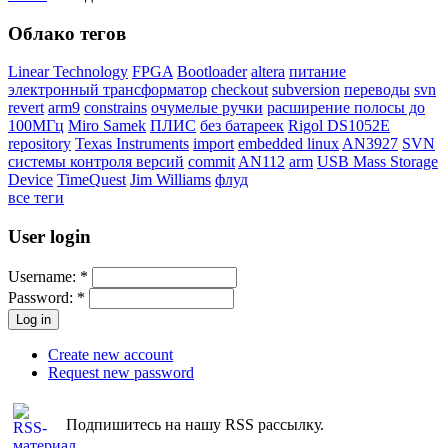
Облако тегов
Linear Technology
FPGA
Bootloader
altera
питание
электронный трансформатор
checkout
subversion
переводы
svn
revert
arm9
constrains
очумелые ручки
расширение полосы до
100МГц
Miro Samek
ПЛИС
без батареек
Rigol DS1052E
repository
Texas Instruments
import
embedded linux
AN3927
SVN
системы контроля версий
commit
AN112
arm
USB Mass Storage
Device
TimeQuest
Jim Williams
флуд
все теги
User login
Username:
*
Password:
*
Create new account
Request new password
Подпишитесь на нашу RSS рассылку.