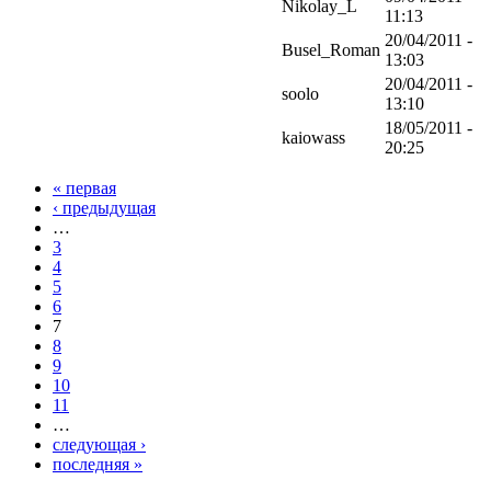
Nikolay_L
11:13
20/04/2011 -
Busel_Roman
13:03
20/04/2011 -
soolo
13:10
18/05/2011 -
kaiowass
20:25
« первая
‹ предыдущая
…
3
4
5
6
7
8
9
10
11
…
следующая ›
последняя »