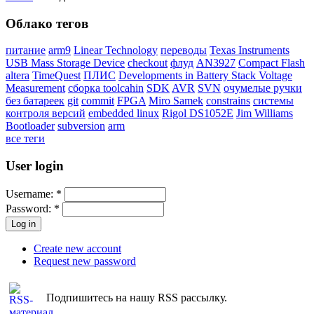
Облако тегов
питание
arm9
Linear Technology
переводы
Texas Instruments
USB Mass Storage Device
checkout
флуд
AN3927
Compact Flash
altera
TimeQuest
ПЛИС
Developments in Battery Stack Voltage
Measurement
сборка toolcahin
SDK
AVR
SVN
очумелые ручки
без батареек
git
commit
FPGA
Miro Samek
constrains
системы
контроля версий
embedded linux
Rigol DS1052E
Jim Williams
Bootloader
subversion
arm
все теги
User login
Username:
*
Password:
*
Create new account
Request new password
Подпишитесь на нашу RSS рассылку.