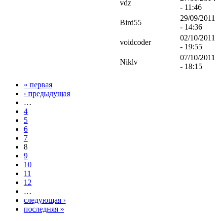
vdz
- 11:46
29/09/2011
Bird55
- 14:36
02/10/2011
voidcoder
- 19:55
07/10/2011
Niklv
- 18:15
« первая
‹ предыдущая
…
4
5
6
7
8
9
10
11
12
…
следующая ›
последняя »