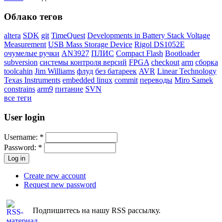
Облако тегов
altera
SDK
git
TimeQuest
Developments in Battery Stack Voltage
Measurement
USB Mass Storage Device
Rigol DS1052E
очумелые ручки
AN3927
ПЛИС
Compact Flash
Bootloader
subversion
системы контроля версий
FPGA
checkout
arm
сборка
toolcahin
Jim Williams
флуд
без батареек
AVR
Linear Technology
Texas Instruments
embedded linux
commit
переводы
Miro Samek
constrains
arm9
питание
SVN
все теги
User login
Username:
*
Password:
*
Create new account
Request new password
Подпишитесь на нашу RSS рассылку.