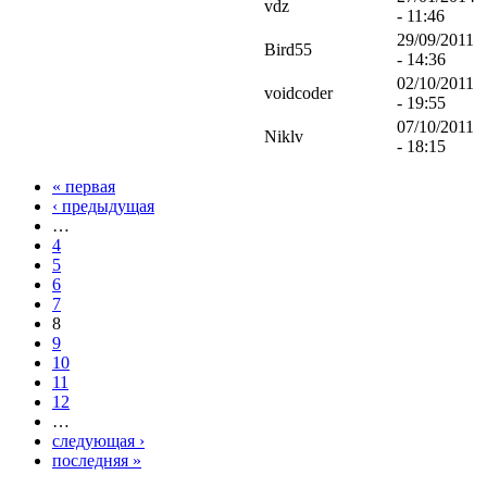
vdz
- 11:46
29/09/2011
Bird55
- 14:36
02/10/2011
voidcoder
- 19:55
07/10/2011
Niklv
- 18:15
« первая
‹ предыдущая
…
4
5
6
7
8
9
10
11
12
…
следующая ›
последняя »