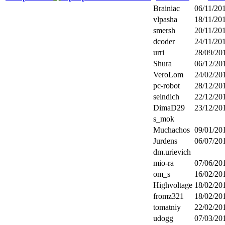
Brainiac
06/11/201
vlpasha
18/11/201
smersh
20/11/201
dcoder
24/11/201
urri
28/09/201
Shura
06/12/201
VeroLom
24/02/201
pc-robot
28/12/201
seindich
22/12/201
DimaD29
23/12/201
s_mok
Muchachos
09/01/201
Jurdens
06/07/201
dm.urievich
mio-ra
07/06/201
om_s
16/02/201
Highvoltage
18/02/201
fromz321
18/02/201
tomatniy
22/02/201
udogg
07/03/201