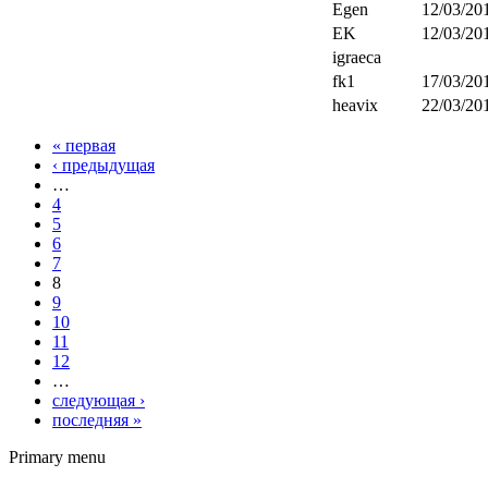
Egen
12/03/201
EK
12/03/201
igraeca
fk1
17/03/201
heavix
22/03/201
« первая
‹ предыдущая
…
4
5
6
7
8
9
10
11
12
…
следующая ›
последняя »
Primary menu