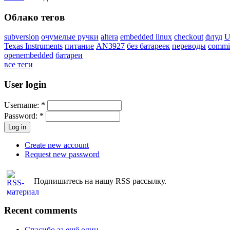
Облако тегов
subversion
очумелые ручки
altera
embedded linux
checkout
флуд
U
Texas Instruments
питание
AN3927
без батареек
переводы
commi
openembedded
батареи
все теги
User login
Username:
*
Password:
*
Create new account
Request new password
Подпишитесь на нашу RSS рассылку.
Recent comments
Спасибо за ещё один