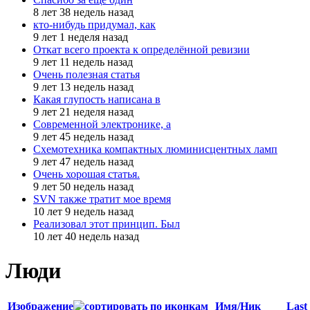
8 лет 38 недель назад
кто-нибудь придумал, как
9 лет 1 неделя назад
Откат всего проекта к определённой ревизии
9 лет 11 недель назад
Очень полезная статья
9 лет 13 недель назад
Какая глупость написана в
9 лет 21 неделя назад
Современной электронике, а
9 лет 45 недель назад
Схемотехника компактных люминисцентных ламп
9 лет 47 недель назад
Очень хорошая статья.
9 лет 50 недель назад
SVN также тратит мое время
10 лет 9 недель назад
Реализовал этот принцип. Был
10 лет 40 недель назад
Люди
Изображение
Имя/Ник
Last 