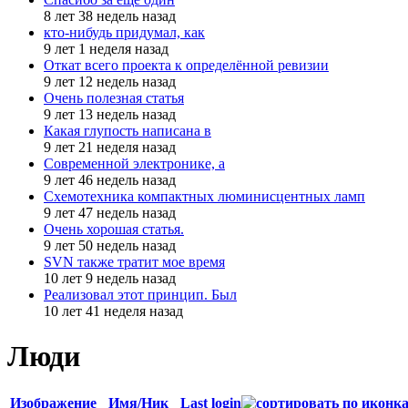
8 лет 38 недель назад
кто-нибудь придумал, как
9 лет 1 неделя назад
Откат всего проекта к определённой ревизии
9 лет 12 недель назад
Очень полезная статья
9 лет 13 недель назад
Какая глупость написана в
9 лет 21 неделя назад
Современной электронике, а
9 лет 46 недель назад
Схемотехника компактных люминисцентных ламп
9 лет 47 недель назад
Очень хорошая статья.
9 лет 50 недель назад
SVN также тратит мое время
10 лет 9 недель назад
Реализовал этот принцип. Был
10 лет 41 неделя назад
Люди
Изображение
Имя/Ник
Last login