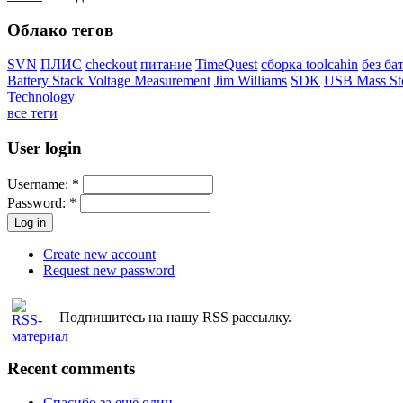
Облако тегов
SVN
ПЛИС
checkout
питание
TimeQuest
сборка toolcahin
без ба
Battery Stack Voltage Measurement
Jim Williams
SDK
USB Mass St
Technology
все теги
User login
Username:
*
Password:
*
Create new account
Request new password
Подпишитесь на нашу RSS рассылку.
Recent comments
Спасибо за ещё один