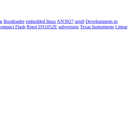
и
Bootloader
embedded linux
AN3927
arm9
Developments in
ompact Flash
Rigol DS1052E
subversion
Texas Instruments
Linear