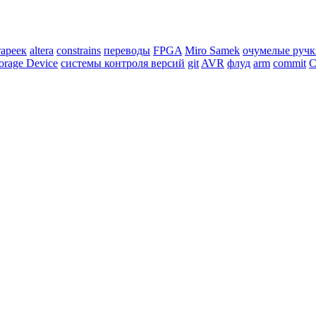
тареек
altera
constrains
переводы
FPGA
Miro Samek
очумелые ручк
orage Device
системы контроля версий
git
AVR
флуд
arm
commit
C