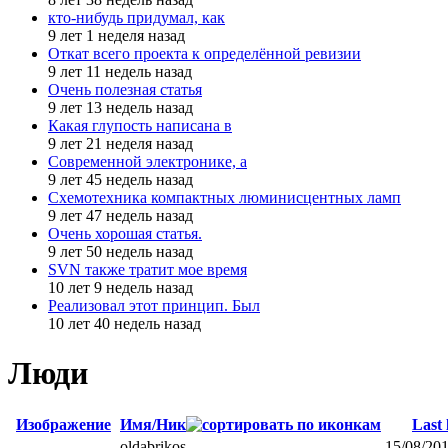
кто-нибудь придумал, как
9 лет 1 неделя назад
Откат всего проекта к определённой ревизии
9 лет 11 недель назад
Очень полезная статья
9 лет 13 недель назад
Какая глупость написана в
9 лет 21 неделя назад
Современной электронике, а
9 лет 45 недель назад
Схемотехника компактных люминисцентных ламп
9 лет 47 недель назад
Очень хорошая статья.
9 лет 50 недель назад
SVN также тратит мое время
10 лет 9 недель назад
Реализовал этот принцип. Был
10 лет 40 недель назад
Люди
Изображение
Имя/Ник
Last 
oldabrikos
15/08/201