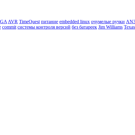
PGA
AVR
TimeQuest
питание
embedded linux
очумелые ручки
AN3
e
commit
системы контроля версий
без батареек
Jim Williams
Texas