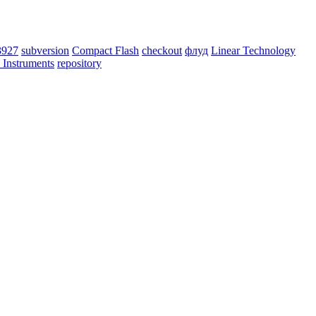
927
subversion
Compact Flash
checkout
флуд
Linear Technology
 Instruments
repository