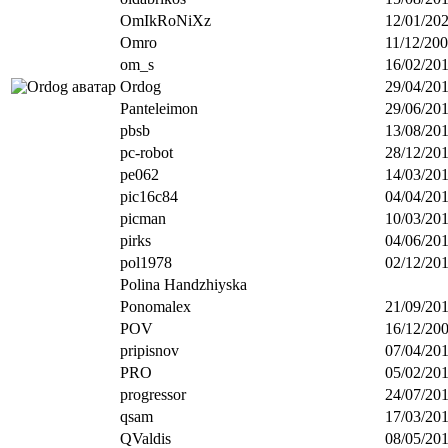
OmIkRoNiXz
12/01/202
Omro
11/12/200
om_s
16/02/201
Ordog
29/04/201
Panteleimon
29/06/201
pbsb
13/08/201
pc-robot
28/12/201
pe062
14/03/201
pic16c84
04/04/201
picman
10/03/201
pirks
04/06/201
pol1978
02/12/201
Polina Handzhiyska
Ponomalex
21/09/201
POV
16/12/200
pripisnov
07/04/201
PRO
05/02/201
progressor
24/07/201
qsam
17/03/201
QValdis
08/05/201