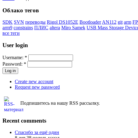
Облако тегов
SDK
SVN
переводы
Rigol DS1052E
Bootloader
AN112
git
arm
F
arm9
constrains
ПЛИС
altera
Miro Samek
USB Mass Storage Devic
все теги
User login
Username:
*
Password:
*
Create new account
Request new password
Подпишитесь на нашу RSS рассылку.
Recent comments
Спасибо за ещё один
8 лет 38 недель назад