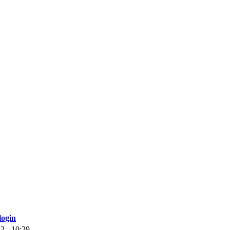
login
2 - 10:29