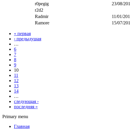
r0pegig
23/08/201
r2d2
Radmir
11/01/201
Ramore
15/07/201
« первая
‹ предыдущая
…
6
7
8
9
10
11
12
13
14
…
следующая ›
последняя »
Primary menu
Главная