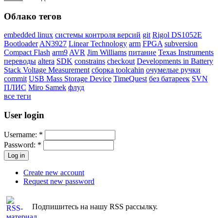
Облако тегов
embedded linux
системы контроля версий
git
Rigol DS1052E
Bootloader
AN3927
Linear Technology
arm
FPGA
subversion
Compact Flash
arm9
AVR
Jim Williams
питание
Texas Instruments
переводы
altera
SDK
constrains
checkout
Developments in Battery
Stack Voltage Measurement
сборка toolcahin
очумелые ручки
commit
USB Mass Storage Device
TimeQuest
без батареек
SVN
ПЛИС
Miro Samek
флуд
все теги
User login
Username:
*
Password:
*
Create new account
Request new password
Подпишитесь на нашу RSS рассылку.